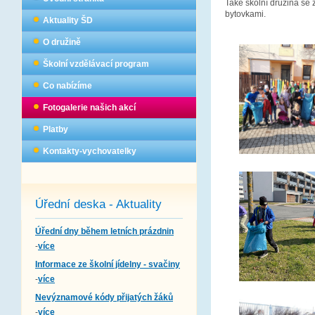
Také školní družina se 
bytovkami.
Aktuality ŠD
O družině
Školní vzdělávací program
Co nabízíme
Fotogalerie našich akcí
Platby
Kontakty-vychovatelky
Úřední deska - Aktuality
Úřední dny během letních prázdnin
-
více
Informace ze školní jídelny - svačiny
-
více
Nevýznamové kódy přijatých žáků
-
více