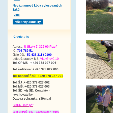
Nevýznamové kódy vylosovaných
žáků
-
více
Všechny aktuality
Kontakty
Adresa:
U Školy 7, 326 00 Plzeň
IČ:
708 789 51
číslo účtu:
52 438 311 / 0100
odlouč. pracov. MŠ:
Vltavínová 10
Tel. OP MŠ : + 420 378 027 006
Tel. ředitelna: + 420 378 027 000
Tel. kancelář ZŠ: +420 378 027 001
Tel. ŠJ :+ 420 378 027 002
Tel. MŠ: +420 378 027 003
Tel. ŠD: viz ŠD, Kontakty -
vychovatelky
Datová schránka
: r39maaj
GDPR_info.pdf
účet SRPDŠ: 107 - 8430850247 / 0100