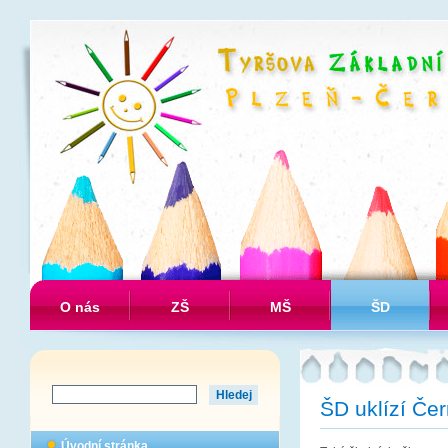
O nás
ZŠ
MŠ
ŠD
ŠD uklízí Čer
Úvodní stránka