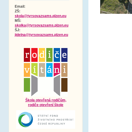
Email:
ZŠ:
skola@tyrsovazsams.plzen.eu
MŠ:
skolka@tyrsovazsams.plzen.eu
ŠJ:
jidelna@tyrsovazsams.plzen.eu
Škola otevřená rodičům,
rodiče otevření škole