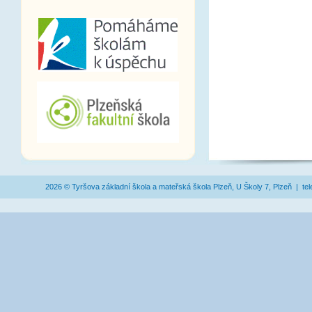
2026 © Tyršova základní škola a mateřská škola Plzeň, U Školy 7, Plzeň | te