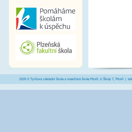
2026 © Tyršova základní škola a mateřská škola Plzeň, U Školy 7, Plzeň | te