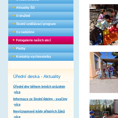
Aktuality ŠD
O družině
Školní vzdělávací program
Co nabízíme
Fotogalerie našich akcí
Platby
Kontakty-vychovatelky
Úřední deska - Aktuality
Úřední dny během letních prázdnin
-
více
Informace ze školní jídelny - svačiny
-
více
Nevýznamové kódy přijatých žáků
-
více