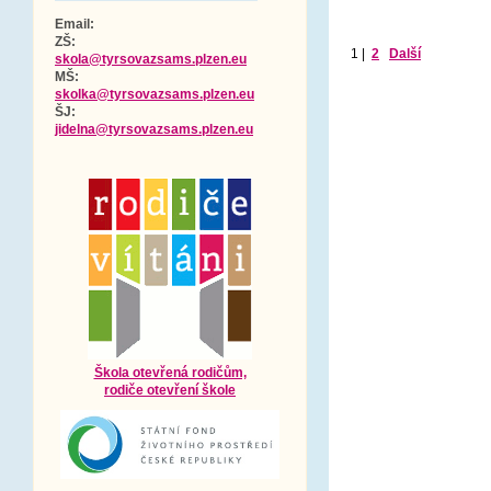
Email:
ZŠ:
1
|
2
Další
skola@tyrsovazsams.plzen.eu
MŠ:
skolka@tyrsovazsams.plzen.eu
ŠJ:
jidelna@tyrsovazsams.plzen.eu
Škola otevřená rodičům,
rodiče otevření škole