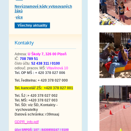
Nevýznamové kódy vylosovaných
žáků
-
více
Všechny aktuality
Kontakty
Adresa:
U Školy 7, 326 00 Plzeň
IČ:
708 789 51
číslo účtu:
52 438 311 / 0100
odlouč. pracov. MŠ:
Vltavínová 10
Tel. OP MŠ : + 420 378 027 006
Tel. ředitelna: + 420 378 027 000
Tel. kancelář ZŠ: +420 378 027 001
Tel. ŠJ :+ 420 378 027 002
Tel. MŠ: +420 378 027 003
Tel. ŠD: viz ŠD, Kontakty -
vychovatelky
Datová schránka
: r39maaj
GDPR_info.pdf
účet SRPDŠ: 107 - 8430850247 / 0100