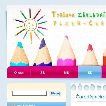
O nás
ZŠ
MŠ
ŠD
Čarodějnické
Úvodní stránka