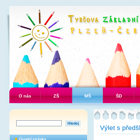
O nás
ZŠ
MŠ
ŠD
Výlet s předš
Úvodní stránka