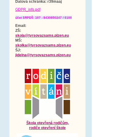
Datová schránka
: r39maaj
GDPR_info.pdf
účet SRPDŠ: 107 - 8430850247 / 0100
Email:
ZŠ:
skola@tyrsovazsams.plzen.eu
MŠ:
skolka@tyrsovazsams.plzen.eu
ŠJ:
jidelna@tyrsovazsams.plzen.eu
Škola otevřená rodičům,
rodiče otevření škole