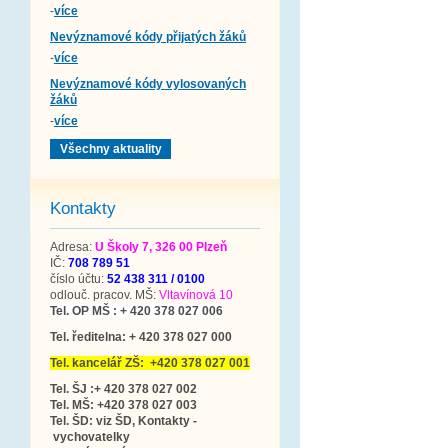
-
více
Nevýznamové kódy přijatých žáků
-
více
Nevýznamové kódy vylosovaných
žáků
-
více
Všechny aktuality
Kontakty
Adresa:
U Školy 7, 326 00 Plzeň
IČ:
708 789 51
číslo účtu:
52 438 311 / 0100
odlouč. pracov. MŠ:
Vltavínová 10
Tel. OP MŠ : + 420 378 027 006
Tel. ředitelna: + 420 378 027 000
Tel. kancelář ZŠ: +420 378 027 001
Tel. ŠJ :+ 420 378 027 002
Tel. MŠ: +420 378 027 003
Tel. ŠD: viz ŠD, Kontakty -
vychovatelky