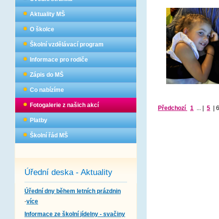
Aktuality MŠ
O školce
Školní vzdělávací program
Informace pro rodiče
Zápis do MŠ
Co nabízíme
Fotogalerie z našich akcí
Předchozí
1
...
|
5
|
Platby
Školní řád MŠ
Úřední deska - Aktuality
Úřední dny během letních prázdnin
-
více
Informace ze školní jídelny - svačiny