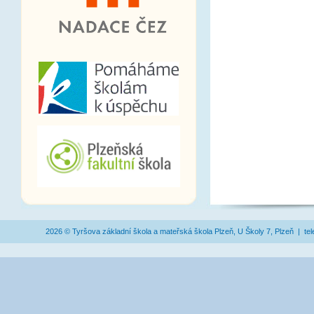
2026 © Tyršova základní škola a mateřská škola Plzeň, U Školy 7, Plzeň | te