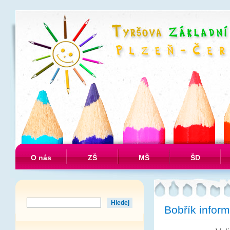
O nás
ZŠ
MŠ
ŠD
Bobřík inform