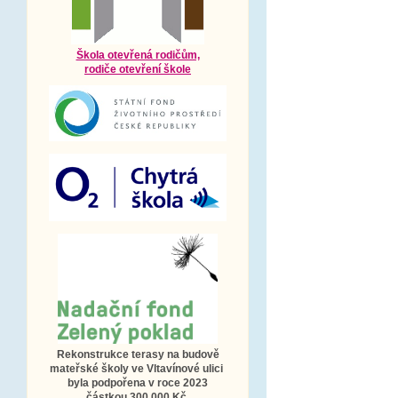
Škola otevřená rodičům,
rodiče otevření škole
Rekonstrukce terasy na budově
mateřské školy ve Vltavínové ulici
byla podpořena v roce 2023
částkou 300 000 Kč.