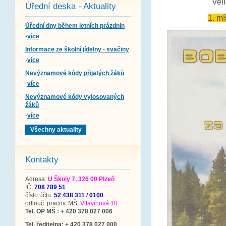
Veli
Úřední deska - Aktuality
1. m
Úřední dny během letních prázdnin
-
více
Informace ze školní jídelny - svačiny
-
více
Nevýznamové kódy přijatých žáků
-
více
Nevýznamové kódy vylosovaných
žáků
-
více
Všechny aktuality
Kontakty
Adresa:
U Školy 7, 326 00 Plzeň
IČ:
708 789 51
číslo účtu:
52 438 311 / 0100
odlouč. pracov. MŠ:
Vltavínová 10
Tel. OP MŠ : + 420 378 027 006
Tel. ředitelna: + 420 378 027 000