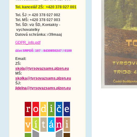
Tel. kancelář ZŠ: +420 378 027 001
Tel. ŠJ :+ 420 378 027 002
Tel. MŠ: +420 378 027 003
Tel. ŠD: viz ŠD, Kontakty -
vychovatelky
Datová schránka
: r39maaj
GDPR_info.pdf
účet SRPDŠ: 107 - 8430850247 / 0100
Email:
ZŠ:
skola@tyrsovazsams.plzen.eu
MŠ:
skolka@tyrsovazsams.plzen.eu
ŠJ:
jidelna@tyrsovazsams.plzen.eu