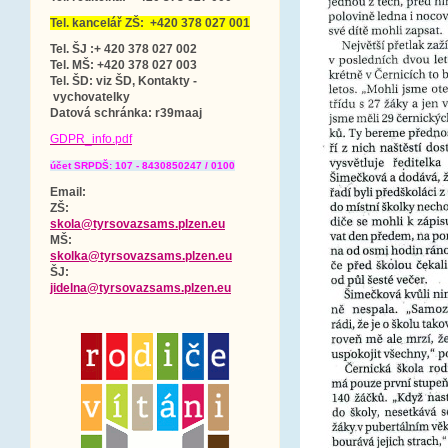
Tel. kancelář ZŠ: +420 378 027 001
Tel. ŠJ :+ 420 378 027 002
Tel. MŠ: +420 378 027 003
Tel. ŠD: viz ŠD, Kontakty -
vychovatelky
Datová schránka
: r39maaj
GDPR_info.pdf
účet SRPDŠ: 107 - 8430850247 / 0100
Email:
ZŠ:
skola@tyrsovazsams.plzen.eu
MŠ:
skolka@tyrsovazsams.plzen.eu
ŠJ:
jidelna@tyrsovazsams.plzen.eu