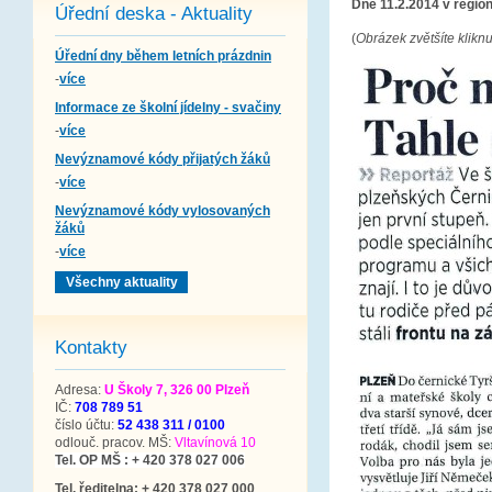
Dne 11.2.2014 v region
Úřední deska - Aktuality
(
Obrázek zvětšíte kliknu
Úřední dny během letních prázdnin
-
více
Informace ze školní jídelny - svačiny
-
více
Nevýznamové kódy přijatých žáků
-
více
Nevýznamové kódy vylosovaných
žáků
-
více
Všechny aktuality
Kontakty
Adresa:
U Školy 7, 326 00 Plzeň
IČ:
708 789 51
číslo účtu:
52 438 311 / 0100
odlouč. pracov. MŠ:
Vltavínová 10
Tel. OP MŠ : + 420 378 027 006
Tel. ředitelna: + 420 378 027 000