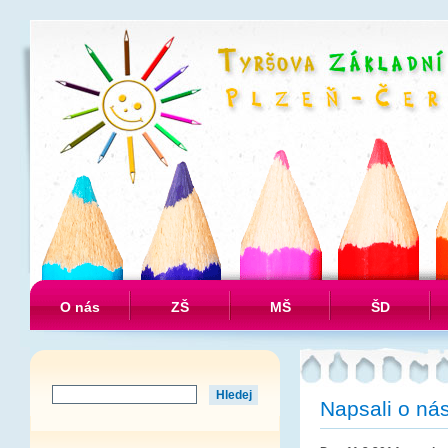
O nás
ZŠ
MŠ
ŠD
Napsali o ná