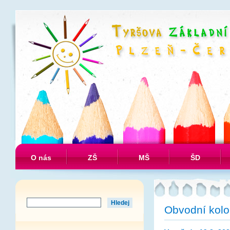
O nás
ZŠ
MŠ
ŠD
Obvodní kolo