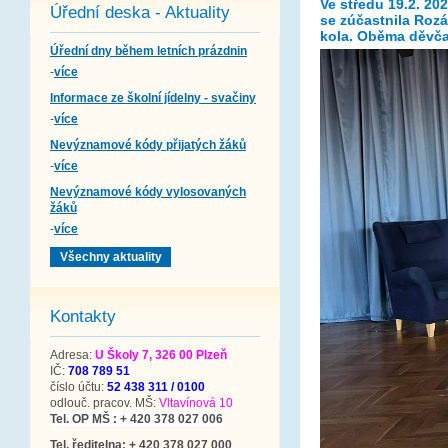
Ve středu 19.2. 20
Úřední deska - Aktuality
se zúčastnila Roz
kola. Oběma děvča
Úřední dny během letních prázdnin
-
více
Informace ze školní jídelny - svačiny
-
více
Nevýznamové kódy přijatých žáků
-
více
Nevýznamové kódy vylosovaných
žáků
-
více
Všechny aktuality
Kontakty
Adresa:
U Školy 7, 326 00 Plzeň
IČ:
708 789 51
číslo účtu:
52 438 311 / 0100
odlouč. pracov. MŠ:
Vltavínová 10
Tel. OP MŠ : + 420 378 027 006
Tel. ředitelna: + 420 378 027 000