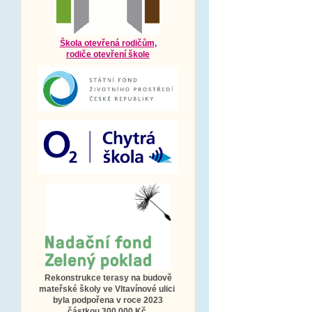
Škola otevřená rodičům,
rodiče otevření škole
Rekonstrukce terasy na budově
mateřské školy ve Vltavínové ulici
byla podpořena v roce 2023
částkou 300 000 Kč.