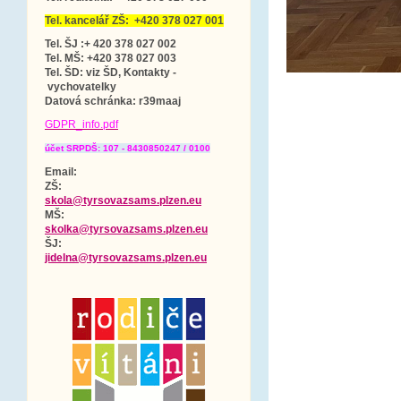
Tel. kancelář ZŠ: +420 378 027 001
Tel. ŠJ :+ 420 378 027 002
Tel. MŠ: +420 378 027 003
Tel. ŠD: viz ŠD, Kontakty -
vychovatelky
Datová schránka
: r39maaj
GDPR_info.pdf
účet SRPDŠ: 107 - 8430850247 / 0100
Email:
ZŠ:
skola@tyrsovazsams.plzen.eu
MŠ:
skolka@tyrsovazsams.plzen.eu
ŠJ:
jidelna@tyrsovazsams.plzen.eu