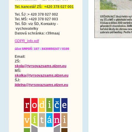
Tel. kancelář ZŠ: +420 378 027 001
Tel. ŠJ :+ 420 378 027 002
Tel. MŠ: +420 378 027 003
Tel. ŠD: viz ŠD, Kontakty -
vychovatelky
Datová schránka
: r39maaj
GDPR_info.pdf
účet SRPDŠ: 107 - 8430850247 / 0100
Email:
ZŠ:
skola@tyrsovazsams.plzen.eu
MŠ:
skolka@tyrsovazsams.plzen.eu
ŠJ:
jidelna@tyrsovazsams.plzen.eu