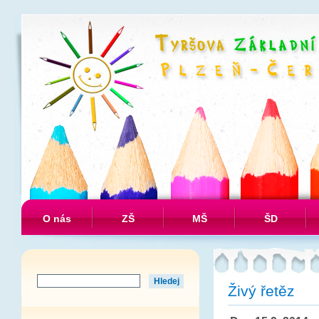
O nás
ZŠ
MŠ
ŠD
Živý řetěz