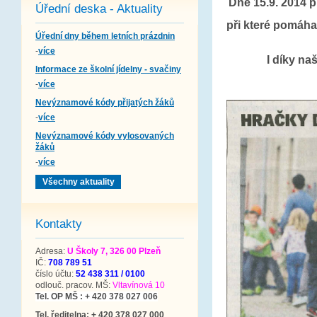
Dne 15.9. 2014 
Úřední deska - Aktuality
při které pomáha
Úřední dny během letních prázdnin
-
více
I díky na
Informace ze školní jídelny - svačiny
-
více
Nevýznamové kódy přijatých žáků
-
více
Nevýznamové kódy vylosovaných
žáků
-
více
Všechny aktuality
Kontakty
Adresa:
U Školy 7, 326 00 Plzeň
IČ:
708 789 51
číslo účtu:
52 438 311 / 0100
odlouč. pracov. MŠ:
Vltavínová 10
Tel. OP MŠ : + 420 378 027 006
Tel. ředitelna: + 420 378 027 000