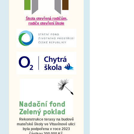
Škola otevřená rodičům,
rodiče otevření škole
Rekonstrukce terasy na budově
mateřské školy ve Vltavínové ulici
byla podpořena v roce 2023
částkou 300 000 Kč.