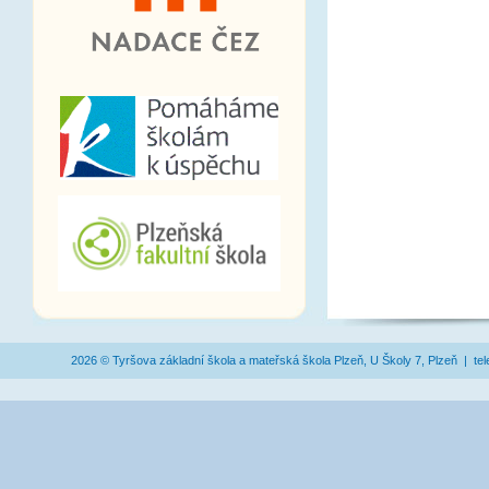
2026 © Tyršova základní škola a mateřská škola Plzeň, U Školy 7, Plzeň | te