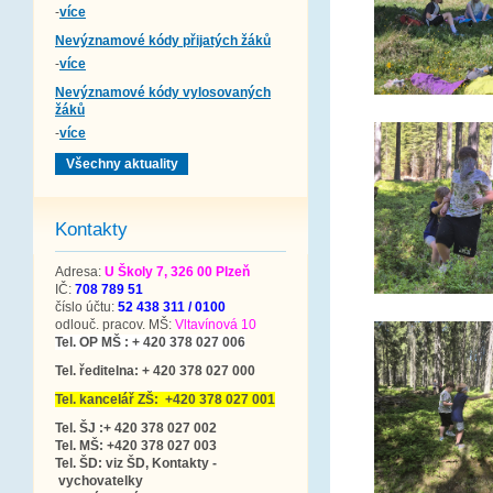
-
více
Nevýznamové kódy přijatých žáků
-
více
Nevýznamové kódy vylosovaných
žáků
-
více
Všechny aktuality
Kontakty
Adresa:
U Školy 7, 326 00 Plzeň
IČ:
708 789 51
číslo účtu:
52 438 311 / 0100
odlouč. pracov. MŠ:
Vltavínová 10
Tel. OP MŠ : + 420 378 027 006
Tel. ředitelna: + 420 378 027 000
Tel. kancelář ZŠ: +420 378 027 001
Tel. ŠJ :+ 420 378 027 002
Tel. MŠ: +420 378 027 003
Tel. ŠD: viz ŠD, Kontakty -
vychovatelky