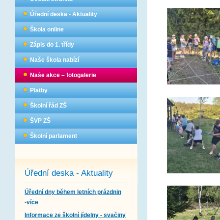
Úřední deska - Aktuality
Škola online
Zápis do 1. třídy
Naše škola nabízí
Naše akce – fotogalerie
Platby
Školní řád ZŠ
ŠVP ZŠ
Školní parlament
Úřední deska - Aktuality
Úřední dny během letních prázdnin
-
více
Informace ze školní jídelny - svačiny