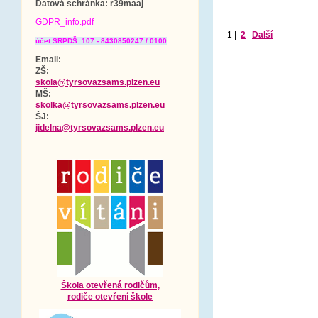
Datová schránka
: r39maaj
GDPR_info.pdf
1
|
2
Další
účet SRPDŠ: 107 - 8430850247 / 0100
Email:
ZŠ:
skola@tyrsovazsams.plzen.eu
MŠ:
skolka@tyrsovazsams.plzen.eu
ŠJ:
jidelna@tyrsovazsams.plzen.eu
Škola otevřená rodičům,
rodiče otevření škole