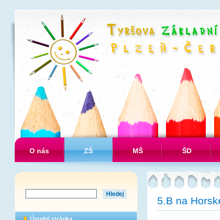
O nás
ZŠ
MŠ
ŠD
5.B na Horsk
Úvodní stránka