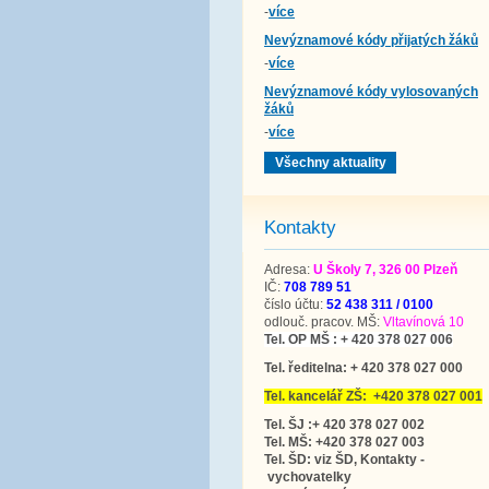
-
více
Nevýznamové kódy přijatých žáků
-
více
Nevýznamové kódy vylosovaných
žáků
-
více
Všechny aktuality
Kontakty
Adresa:
U Školy 7, 326 00 Plzeň
IČ:
708 789 51
číslo účtu:
52 438 311 / 0100
odlouč. pracov. MŠ:
Vltavínová 10
Tel. OP MŠ : + 420 378 027 006
Tel. ředitelna: + 420 378 027 000
Tel. kancelář ZŠ: +420 378 027 001
Tel. ŠJ :+ 420 378 027 002
Tel. MŠ: +420 378 027 003
Tel. ŠD: viz ŠD, Kontakty -
vychovatelky