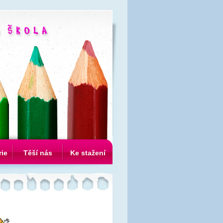
rie
Těší nás
Ke stažení