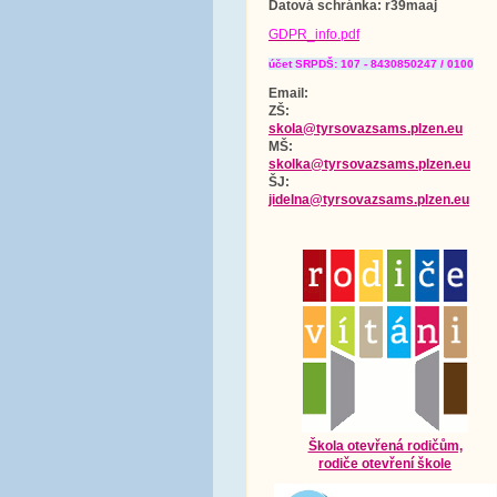
Datová schránka
: r39maaj
GDPR_info.pdf
účet SRPDŠ: 107 - 8430850247 / 0100
Email:
ZŠ:
skola@tyrsovazsams.plzen.eu
MŠ:
skolka@tyrsovazsams.plzen.eu
ŠJ:
jidelna@tyrsovazsams.plzen.eu
Škola otevřená rodičům,
rodiče otevření škole