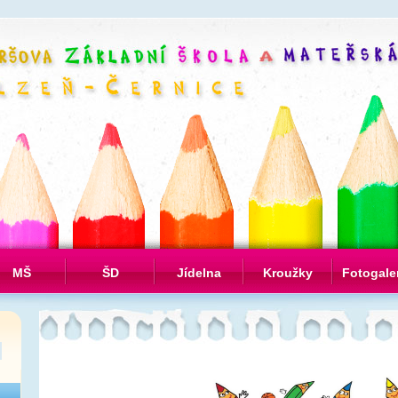
MŠ
ŠD
Jídelna
Kroužky
Fotogale