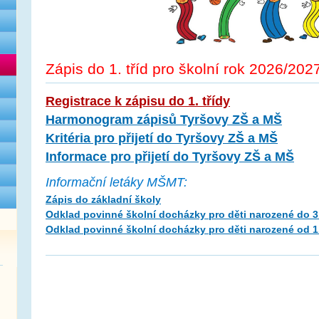
Zápis do 1. tříd pro školní rok 2026/2
Registrace k zápisu do 1. třídy
Harmonogram zápisů Tyršovy ZŠ a MŠ
Kritéria pro přijetí do Tyršovy ZŠ a MŠ
Informace pro přijetí do Tyršovy ZŠ a MŠ
Informační letáky MŠMT:
Zápis do základní školy
Odklad povinné školní docházky pro děti narozené do 3
Odklad povinné školní docházky pro děti narozené od 1