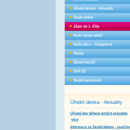
Úřední deska - Aktuality
Škola online
Zápis do 1. třídy
Naše škola nabízí
Naše akce – fotogalerie
Platby
Školní řád ZŠ
ŠVP ZŠ
Školní parlament
Úřední deska - Aktuality
Úřední dny během letních prázdnin
-
více
Informace ze školní jídelny - svačiny