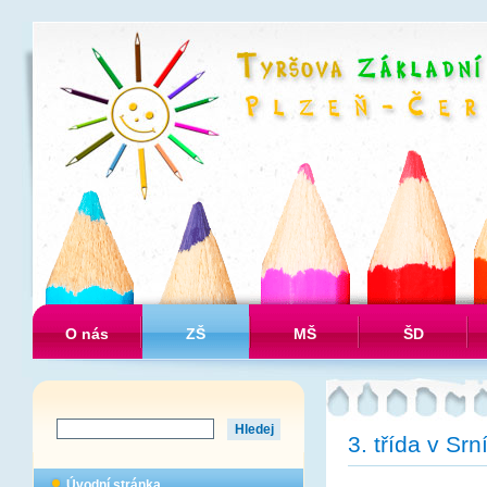
O nás
ZŠ
MŠ
ŠD
3. třída v Srn
Úvodní stránka