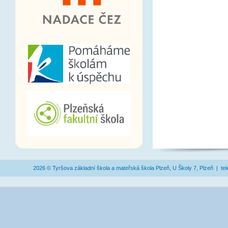
2026 © Tyršova základní škola a mateřská škola Plzeň, U Školy 7, Plzeň | te