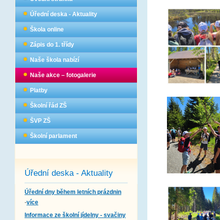
Úřední deska - Aktuality
Škola online
Zápis do 1. třídy
Naše škola nabízí
Naše akce – fotogalerie
Platby
Školní řád ZŠ
ŠVP ZŠ
Školní parlament
Úřední deska - Aktuality
Úřední dny během letních prázdnin
-
více
Informace ze školní jídelny - svačiny