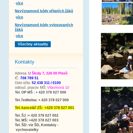
-
více
Nevýznamové kódy přijatých žáků
-
více
Nevýznamové kódy vylosovaných
žáků
-
více
Všechny aktuality
Kontakty
Adresa:
U Školy 7, 326 00 Plzeň
IČ:
708 789 51
číslo účtu:
52 438 311 / 0100
odlouč. pracov. MŠ:
Vltavínová 10
Tel. OP MŠ : + 420 378 027 006
Tel. ředitelna: + 420 378 027 000
Tel. kancelář ZŠ: +420 378 027 001
Tel. ŠJ :+ 420 378 027 002
Tel. MŠ: +420 378 027 003
Tel. ŠD: viz ŠD, Kontakty -
vychovatelky