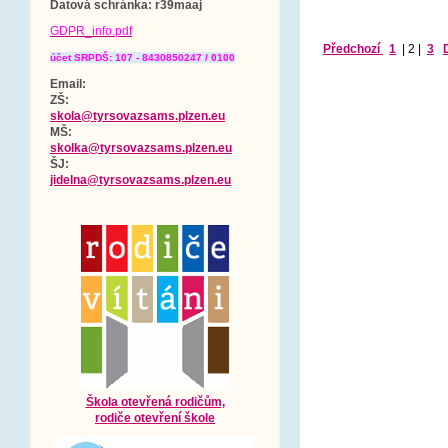
Datová schránka
: r39maaj
GDPR_info.pdf
Předchozí
1
|
2
|
3
účet SRPDŠ: 107 - 8430850247 / 0100
Email:
ZŠ:
skola@tyrsovazsams.plzen.eu
MŠ:
skolka@tyrsovazsams.plzen.eu
ŠJ:
jidelna@tyrsovazsams.plzen.eu
Škola otevřená rodičům,
rodiče otevření škole