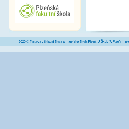
2026 © Tyršova základní škola a mateřská škola Plzeň, U Školy 7, Plzeň | te