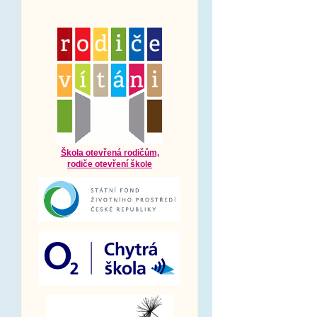
Škola otevřená rodičům,
rodiče otevření škole