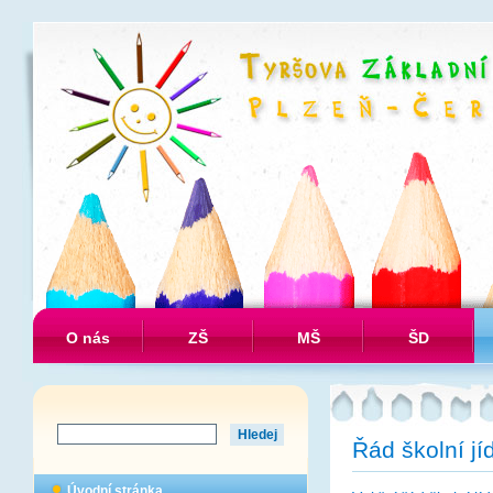
O nás
ZŠ
MŠ
ŠD
Řád školní jí
Úvodní stránka