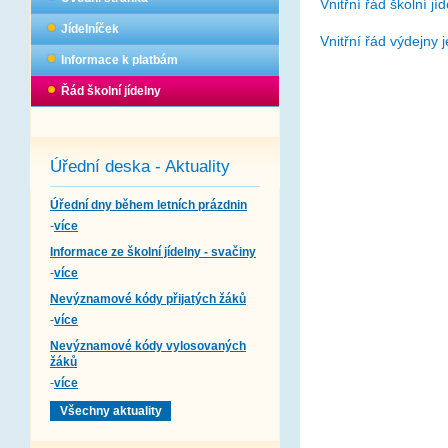
Vnitřní řád školní j
Jídelníček
Vnitřní řád výdejny 
Informace k platbám
Řád školní jídelny
Úřední deska - Aktuality
Úřední dny během letních prázdnin
-
více
Informace ze školní jídelny - svačiny
-
více
Nevýznamové kódy přijatých žáků
-
více
Nevýznamové kódy vylosovaných
žáků
-
více
Všechny aktuality