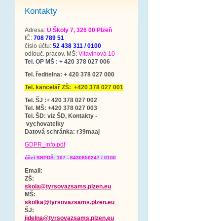
Kontakty
Adresa:
U Školy 7, 326 00 Plzeň
IČ:
708 789 51
číslo účtu:
52 438 311 / 0100
odlouč. pracov. MŠ:
Vltavínová 10
Tel. OP MŠ : + 420 378 027 006
Tel. ředitelna: + 420 378 027 000
Tel. kancelář ZŠ: +420 378 027 001
Tel. ŠJ :+ 420 378 027 002
Tel. MŠ: +420 378 027 003
Tel. ŠD: viz ŠD, Kontakty -
vychovatelky
Datová schránka
: r39maaj
GDPR_info.pdf
účet SRPDŠ: 107 - 8430850247 / 0100
Email:
ZŠ:
skola@tyrsovazsams.plzen.eu
MŠ:
skolka@tyrsovazsams.plzen.eu
ŠJ:
jidelna@tyrsovazsams.plzen.eu