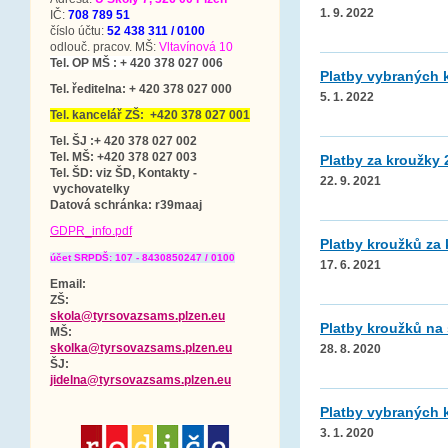
1. 9. 2022
IČ:
708 789 51
číslo účtu:
52 438 311 / 0100
odlouč. pracov. MŠ:
Vltavínová 10
Tel. OP MŠ : + 420 378 027 006
Platby vybraných k
Tel. ředitelna: + 420 378 027 000
5. 1. 2022
Tel. kancelář ZŠ: +420 378 027 001
Tel. ŠJ :+ 420 378 027 002
Tel. MŠ: +420 378 027 003
Platby za kroužky 
Tel. ŠD: viz ŠD, Kontakty -
22. 9. 2021
vychovatelky
Datová schránka
: r39maaj
GDPR_info.pdf
Platby kroužků za 
účet SRPDŠ: 107 - 8430850247 / 0100
17. 6. 2021
Email:
ZŠ:
skola@tyrsovazsams.plzen.eu
Platby kroužků na 
MŠ:
skolka@tyrsovazsams.plzen.eu
28. 8. 2020
ŠJ:
jidelna@tyrsovazsams.plzen.eu
Platby vybraných k
3. 1. 2020