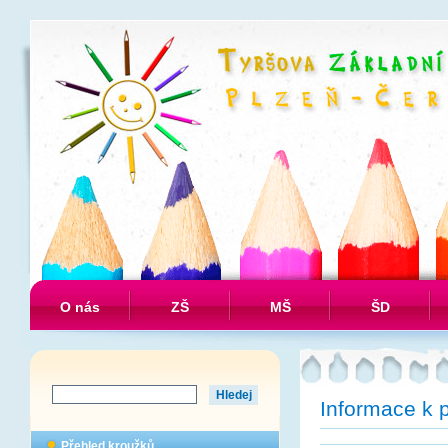
O nás
ZŠ
MŠ
ŠD
Informace k 
Přehled kroužků