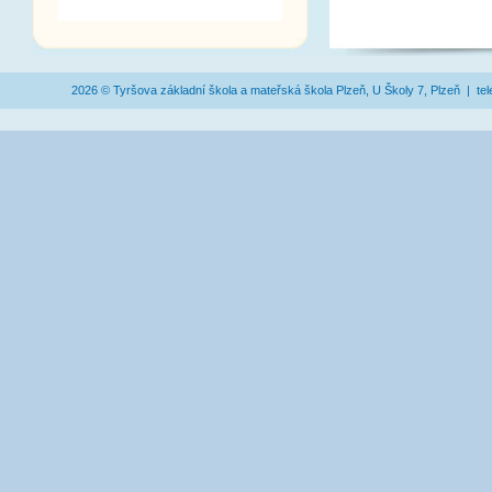
2026 © Tyršova základní škola a mateřská škola Plzeň, U Školy 7, Plzeň | te