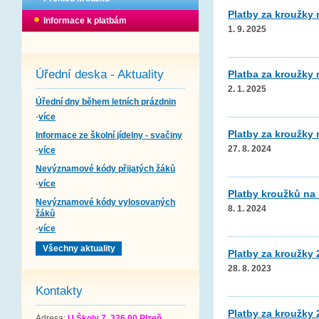
Platby za kroužky 
Informace k platbám
1. 9. 2025
Úřední deska - Aktuality
Platba za kroužky n
2. 1. 2025
Úřední dny během letních prázdnin
-
více
Platby za kroužky 
Informace ze školní jídelny - svačiny
27. 8. 2024
-
více
Nevýznamové kódy přijatých žáků
-
více
Platby kroužků na I
Nevýznamové kódy vylosovaných
8. 1. 2024
žáků
-
více
Všechny aktuality
Platby za kroužky 
28. 8. 2023
Kontakty
Platby za kroužky 
Adresa:
U Školy 7, 326 00 Plzeň