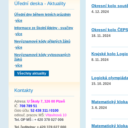
Úřední deska - Aktuality
Okresní kolo sout
4. 12. 2024
Úřední dny během letních prázdnin
-
více
Informace ze školní jídelny - svačiny
Okresní kolo ČEP
-
více
18. 11. 2024
Nevýznamové kódy přijatých žáků
-
více
Krajské kolo Logi
Nevýznamové kódy vylosovaných
žáků
8. 11. 2024
-
více
Všechny aktuality
Logická olympiáda
15. 10. 2024
Kontakty
Adresa:
U Školy 7, 326 00 Plzeň
Matematický klokan
IČ:
708 789 51
3. 6. 2024
číslo účtu:
52 438 311 / 0100
odlouč. pracov. MŠ:
Vltavínová 10
Tel. OP MŠ : + 420 378 027 006
Matematický klokan
Tel. ředitelna: + 420 378 027 000