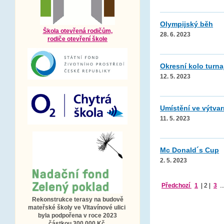
Olympijský běh
Škola otevřená rodičům,
28. 6. 2023
rodiče otevření škole
Okresní kolo turna
12. 5. 2023
Umístění ve výtvar
11. 5. 2023
Mc Donald´s Cup
2. 5. 2023
Předchozí
1
|
2
|
3
..
Rekonstrukce terasy na budově
mateřské školy ve Vltavínové ulici
byla podpořena v roce 2023
částkou 300 000 Kč.