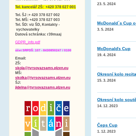
23. 5. 2024
Tel. kancelář ZŠ: +420 378 027 001
Tel. ŠJ :+ 420 378 027 002
Tel. MŠ: +420 378 027 003
McDonald´s Cup ok
Tel. ŠD: viz ŠD, Kontakty -
vychovatelky
3. 5. 2024
Datová schránka
: r39maaj
GDPR_info.pdf
McDonalďs Cup
účet SRPDŠ: 107 - 8430850247 / 0100
19. 4. 2024
Email:
ZŠ:
skola@tyrsovazsams.plzen.eu
MŠ:
Okresní kolo recit
skolka@tyrsovazsams.plzen.eu
15. 3. 2024
ŠJ:
jidelna@tyrsovazsams.plzen.eu
Okresní kolo sout
14. 12. 2023
Čeps Cup
1. 12. 2023