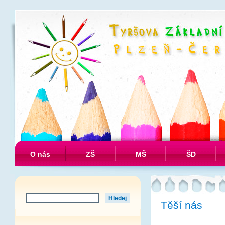
O nás
ZŠ
MŠ
ŠD
Těší nás