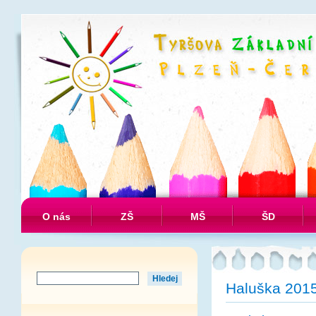
O nás
ZŠ
MŠ
ŠD
Haluška 2015 