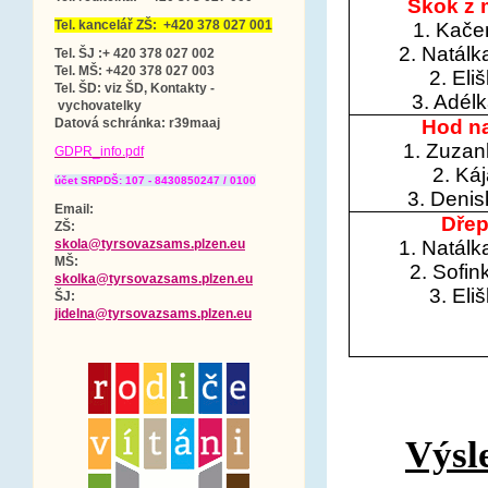
Skok z 
Tel. kancelář ZŠ: +420 378 027 001
1. Kače
2. Natálk
Tel. ŠJ :+ 420 378 027 002
Tel. MŠ: +420 378 027 003
2. Eli
Tel. ŠD: viz ŠD, Kontakty -
3. Adél
vychovatelky
Hod na
Datová schránka
: r39maaj
1. Zuza
GDPR_info.pdf
2. Ká
účet SRPDŠ: 107 - 8430850247 / 0100
3. Denis
Email:
Dřep
ZŠ:
1. Natálk
skola@tyrsovazsams.plzen.eu
MŠ:
2. Sofin
skolka@tyrsovazsams.plzen.eu
3. Eli
ŠJ:
jidelna@tyrsovazsams.plzen.eu
Výsle