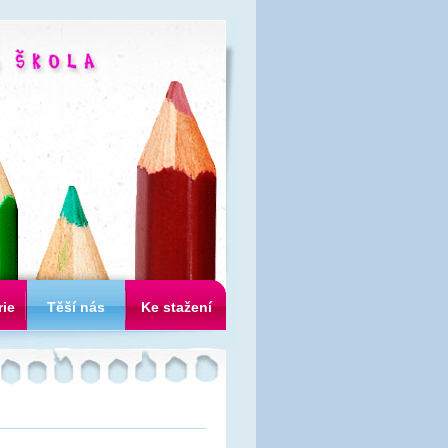
rie
Těší nás
Ke stažení