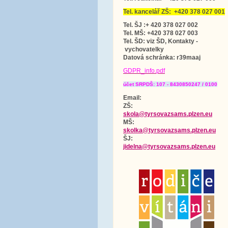
Tel. kancelář ZŠ: +420 378 027 001
Tel. ŠJ :+ 420 378 027 002
Tel. MŠ: +420 378 027 003
Tel. ŠD: viz ŠD, Kontakty -
vychovatelky
Datová schránka
: r39maaj
GDPR_info.pdf
účet SRPDŠ: 107 - 8430850247 / 0100
Email:
ZŠ:
skola@tyrsovazsams.plzen.eu
MŠ:
skolka@tyrsovazsams.plzen.eu
ŠJ:
jidelna@tyrsovazsams.plzen.eu