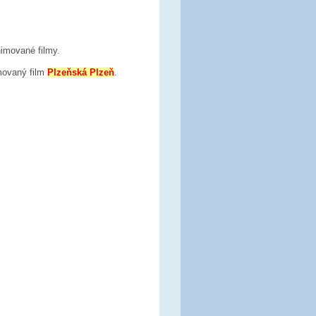
nimované filmy.
movaný film
Plzeňská Plzeň
.