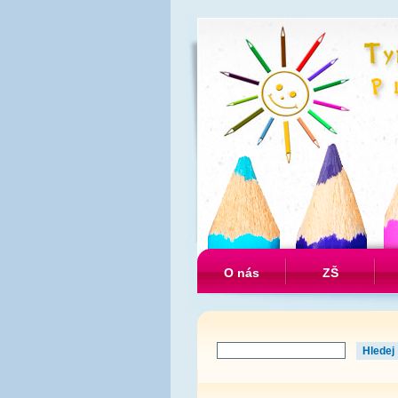
O nás
ZŠ