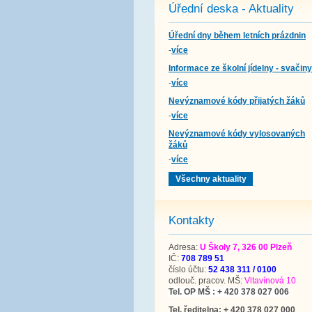
Úřední deska - Aktuality
Úřední dny během letních prázdnin
-
více
Informace ze školní jídelny - svačiny
-
více
Nevýznamové kódy přijatých žáků
-
více
Nevýznamové kódy vylosovaných
žáků
-
více
Všechny aktuality
Kontakty
Adresa:
U Školy 7, 326 00 Plzeň
IČ:
708 789 51
číslo účtu:
52 438 311 / 0100
odlouč. pracov. MŠ:
Vltavínová 10
Tel. OP MŠ : + 420 378 027 006
Tel. ředitelna: + 420 378 027 000