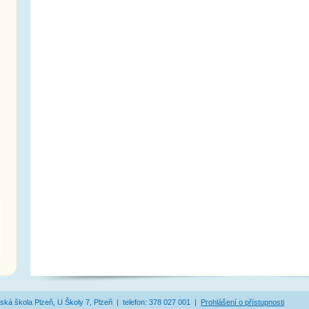
ská škola Plzeň, U Školy 7, Plzeň | telefon: 378 027 001 |
Prohlášení o přístupnosti