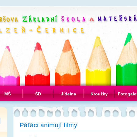
MŠ
ŠD
Jídelna
Kroužky
Fotogale
Páťáci animují filmy