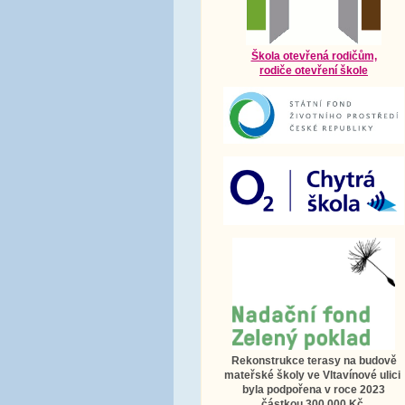
Škola otevřená rodičům,
rodiče otevření škole
Rekonstrukce terasy na budově
mateřské školy ve Vltavínové ulici
byla podpořena v roce 2023
částkou 300 000 Kč.