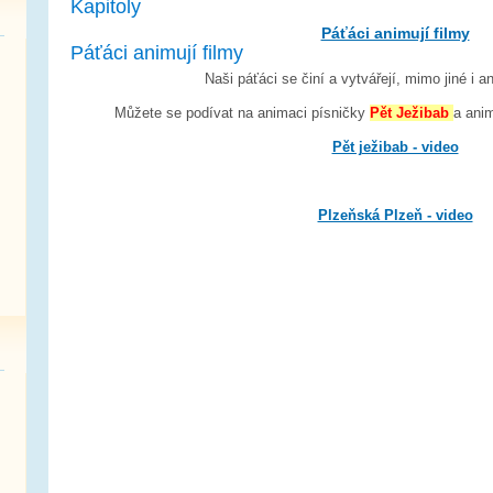
Kapitoly
Páťáci animují filmy
Páťáci animují filmy
Naši páťáci se činí a vytvářejí, mimo jiné i a
Můžete se podívat na animaci písničky
Pět Ježibab
a ani
Pět ježibab - video
Plzeňská Plzeň - video