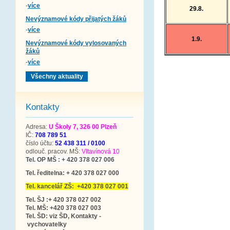
-
více
29.8.
Nevýznamové kódy přijatých žáků
-
více
1.9.
Nevýznamové kódy vylosovaných
žáků
-
více
Všechny aktuality
Kontakty
Adresa:
U Školy 7, 326 00 Plzeň
IČ:
708 789 51
číslo účtu:
52 438 311 / 0100
odlouč. pracov. MŠ:
Vltavínová 10
Tel. OP MŠ : + 420 378 027 006
Tel. ředitelna: + 420 378 027 000
Tel. kancelář ZŠ: +420 378 027 001
Tel. ŠJ :+ 420 378 027 002
Tel. MŠ: +420 378 027 003
Tel. ŠD: viz ŠD, Kontakty -
vychovatelky