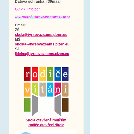
Datová schránka
: r39maaj
GDPR_info.pdf
účet SRPDŠ: 107 - 8430850247 / 0100
Email:
ZŠ:
skola@tyrsovazsams.plzen.eu
MŠ:
skolka@tyrsovazsams.plzen.eu
ŠJ:
jidelna@tyrsovazsams.plzen.eu
Škola otevřená rodičům,
rodiče otevření škole