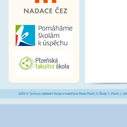
2026 © Tyršova základní škola a mateřská škola Plzeň, U Školy 7, Plzeň | te