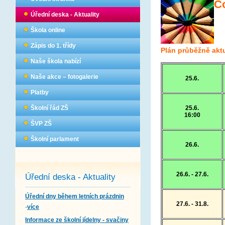
Co
Úřední deska - Aktuality
Škola online
Zápis do 1. třídy
Plán průběžně akt
Naše škola nabízí
Naše akce – fotogalerie
25.6.
Platby
25.6.
Školní řád ZŠ
16:00
ŠVP ZŠ
Školní parlament
26.6.
26.6. - 27.6.
Úřední deska - Aktuality
Úřední dny během letních prázdnin
27.6. - 31.8.
-
více
Informace ze školní jídelny - svačiny