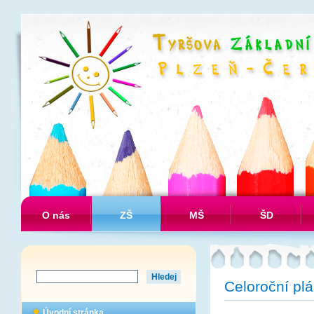
O nás
ZŠ
MŠ
ŠD
Celoroční pl
Úvodní stránka