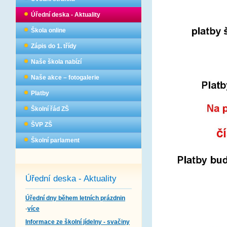
Úřední deska - Aktuality
Škola online
Zápis do 1. třídy
Naše škola nabízí
Naše akce – fotogalerie
Platby
Školní řád ZŠ
ŠVP ZŠ
Školní parlament
Úřední deska - Aktuality
Úřední dny během letních prázdnin
-
více
Informace ze školní jídelny - svačiny