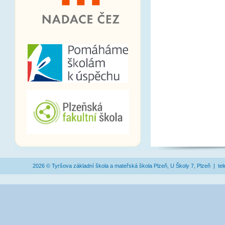
2026 © Tyršova základní škola a mateřská škola Plzeň, U Školy 7, Plzeň | te