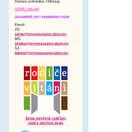
Datová schránka
: r39maaj
GDPR_info.pdf
účet SRPDŠ: 107 - 8430850247 / 0100
Email:
ZŠ:
skola@tyrsovazsams.plzen.eu
MŠ:
skolka@tyrsovazsams.plzen.eu
ŠJ:
jidelna@tyrsovazsams.plzen.eu
Škola otevřená rodičům,
rodiče otevření škole