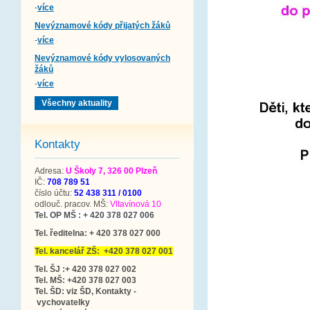
-
více
Nevýznamové kódy přijatých žáků
-
více
Nevýznamové kódy vylosovaných
žáků
-
více
Všechny aktuality
Kontakty
Adresa:
U Školy 7, 326 00 Plzeň
IČ:
708 789 51
číslo účtu:
52 438 311 / 0100
odlouč. pracov. MŠ:
Vltavínová 10
Tel. OP MŠ : + 420 378 027 006
Tel. ředitelna: + 420 378 027 000
Tel. kancelář ZŠ: +420 378 027 001
Tel. ŠJ :+ 420 378 027 002
Tel. MŠ: +420 378 027 003
Tel. ŠD: viz ŠD, Kontakty -
vychovatelky