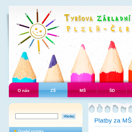
O nás
ZŠ
MŠ
ŠD
Platby za MŠ
Úvodní stránka