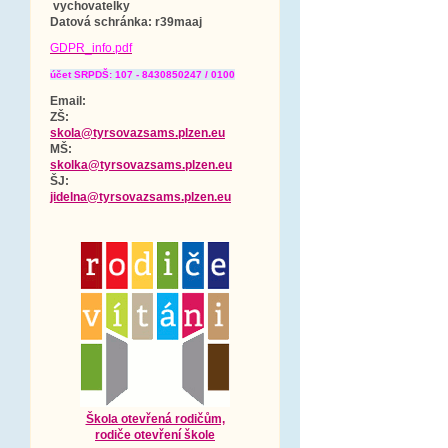
vychovatelky
Datová schránka
: r39maaj
GDPR_info.pdf
účet SRPDŠ: 107 - 8430850247 / 0100
Email:
ZŠ:
skola@tyrsovazsams.plzen.eu
MŠ:
skolka@tyrsovazsams.plzen.eu
ŠJ:
jidelna@tyrsovazsams.plzen.eu
Škola otevřená rodičům,
rodiče otevření škole