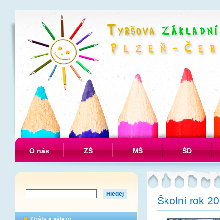
O nás
ZŠ
MŠ
ŠD
Školní rok 2
Ztráty a nálezy