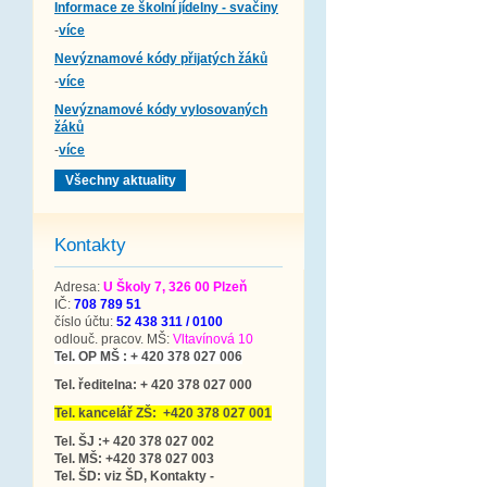
Informace ze školní jídelny - svačiny
-
více
Nevýznamové kódy přijatých žáků
-
více
Nevýznamové kódy vylosovaných
žáků
-
více
Všechny aktuality
Kontakty
Adresa:
U Školy 7, 326 00 Plzeň
IČ:
708 789 51
číslo účtu:
52 438 311 / 0100
odlouč. pracov. MŠ:
Vltavínová 10
Tel. OP MŠ : + 420 378 027 006
Tel. ředitelna: + 420 378 027 000
Tel. kancelář ZŠ: +420 378 027 001
Tel. ŠJ :+ 420 378 027 002
Tel. MŠ: +420 378 027 003
Tel. ŠD: viz ŠD, Kontakty -