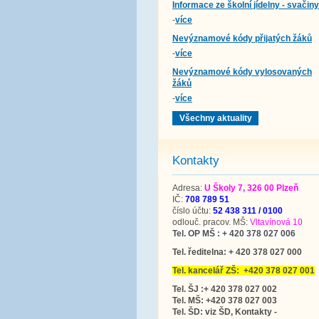
Informace ze školní jídelny - svačiny
-
více
Nevýznamové kódy přijatých žáků
-
více
Nevýznamové kódy vylosovaných
žáků
-
více
Všechny aktuality
Kontakty
Adresa:
U Školy 7, 326 00 Plzeň
IČ:
708 789 51
číslo účtu:
52 438 311 / 0100
odlouč. pracov. MŠ:
Vltavínová 10
Tel. OP MŠ : + 420 378 027 006
Tel. ředitelna: + 420 378 027 000
Tel. kancelář ZŠ: +420 378 027 001
Tel. ŠJ :+ 420 378 027 002
Tel. MŠ: +420 378 027 003
Tel. ŠD: viz ŠD, Kontakty -