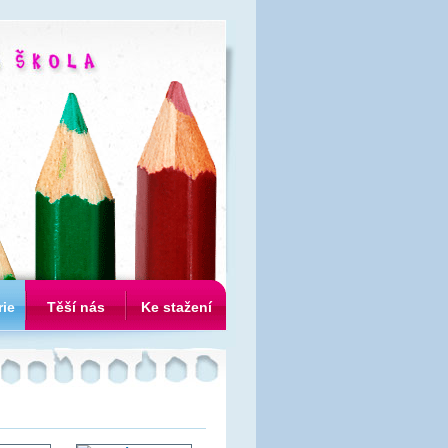
rie
Těší nás
Ke stažení