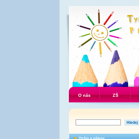
O nás
ZŠ
Ztráty a nálezy