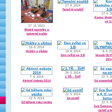
27. 6. 2014
Taneční soutěž
27. 6. 
Konec školn
ve 3
27. 11. 2021
Modré pastelky a
tajemná truhla
19. 6. 2014
Hrátky s vědou
19. 6. 2014
8. 6. 2
Den zvířat ve 3.B
Veselá OL
201
26. 5. 2014
7. 6. 2014
1.TŘ. - ŠVP
22. 5. 
Aktivní sobota 2014
šd vzpomíná
22. 5. 2014
22. 5. 2014
šd uvnitř
šd během roku venku
22. 5. 
švp Šumava 3.
uvnitř a 