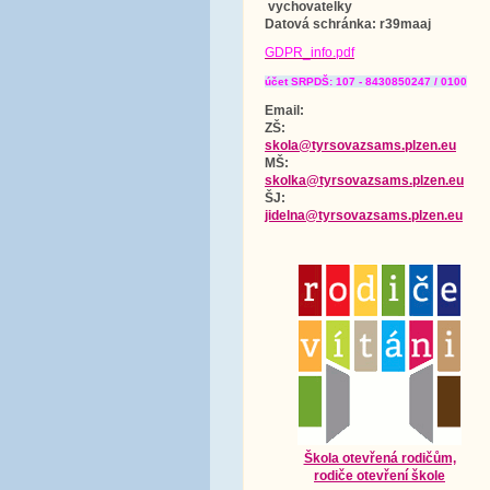
vychovatelky
Datová schránka
: r39maaj
GDPR_info.pdf
účet SRPDŠ: 107 - 8430850247 / 0100
Email:
ZŠ:
skola@tyrsovazsams.plzen.eu
MŠ:
skolka@tyrsovazsams.plzen.eu
ŠJ:
jidelna@tyrsovazsams.plzen.eu
Škola otevřená rodičům,
rodiče otevření škole