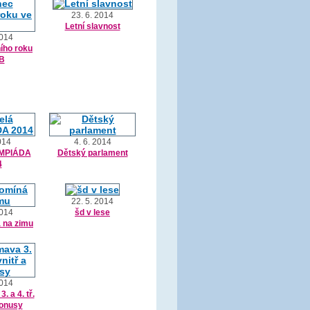
23. 6. 2014
Letní slavnost
2014
ího roku
.B
014
4. 6. 2014
YMPIÁDA
Dětský parlament
4
22. 5. 2014
2014
šd v lese
 na zimu
2014
 a 4. tř.
bonusy