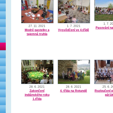
1. 7. 2
27. 11. 2021
1. 7. 2021
Pasování na
Modré pastelky a
Vysvědčení ve 4.třídě
tajemná truhla
28. 6. 2021
28. 6. 2021
25. 6. 
Zakončení
4. třída na Rotundě
Rozloučení 
indiánského roku
páťá
1.třída