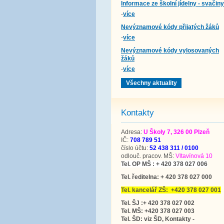
Informace ze školní jídelny - svačiny
-
více
Nevýznamové kódy přijatých žáků
-
více
Nevýznamové kódy vylosovaných
žáků
-
více
Všechny aktuality
Kontakty
Adresa:
U Školy 7, 326 00 Plzeň
IČ:
708 789 51
číslo účtu:
52 438 311 / 0100
odlouč. pracov. MŠ:
Vltavínová 10
Tel. OP MŠ : + 420 378 027 006
Tel. ředitelna: + 420 378 027 000
Tel. kancelář ZŠ: +420 378 027 001
Tel. ŠJ :+ 420 378 027 002
Tel. MŠ: +420 378 027 003
Tel. ŠD: viz ŠD, Kontakty -