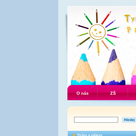
O nás
ZŠ
Ztráty a nálezy