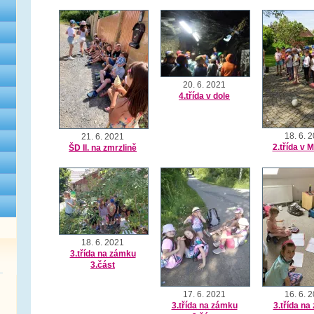
20. 6. 2021
4.třída v dole
18. 6. 
21. 6. 2021
2.třída v M
ŠD II. na zmrzlině
18. 6. 2021
3.třída na zámku
3.část
17. 6. 2021
16. 6. 
3.třída na zámku
3.třída n