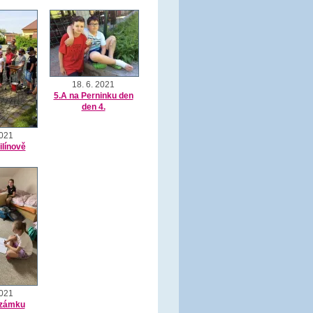
18. 6. 2021
5.A na Perninku den
den 4.
2021
ilínově
2021
a zámku