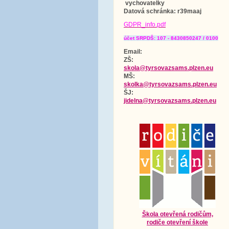
vychovatelky
Datová schránka
: r39maaj
GDPR_info.pdf
účet SRPDŠ: 107 - 8430850247 / 0100
Email:
ZŠ:
skola@tyrsovazsams.plzen.eu
MŠ:
skolka@tyrsovazsams.plzen.eu
ŠJ:
jidelna@tyrsovazsams.plzen.eu
Škola otevřená rodičům,
rodiče otevření škole