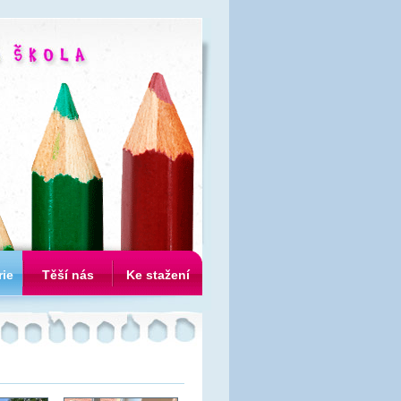
rie
Těší nás
Ke stažení