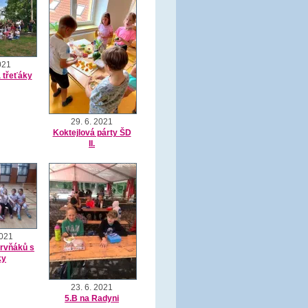
021
 třeťáky
29. 6. 2021
Koktejlová párty ŠD
II.
2021
prvňáků s
ky
23. 6. 2021
5.B na Radyni