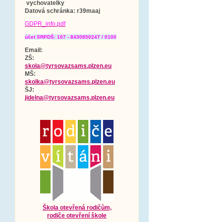
vychovatelky
Datová schránka
: r39maaj
GDPR_info.pdf
účet SRPDŠ: 107 - 8430850247 / 0100
Email:
ZŠ:
skola@tyrsovazsams.plzen.eu
MŠ:
skolka@tyrsovazsams.plzen.eu
ŠJ:
jidelna@tyrsovazsams.plzen.eu
Škola otevřená rodičům,
rodiče otevření škole