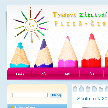
O nás
ZŠ
MŠ
ŠD
Školní rok 2
Ztráty a nálezy