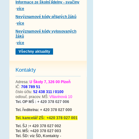
Informace ze školní jídelny - svačiny
-
více
Nevýznamové kódy přijatých žáků
-
více
Nevýznamové kódy vylosovaných
žáků
-
více
Všechny aktuality
Kontakty
Adresa:
U Školy 7, 326 00 Plzeň
IČ:
708 789 51
číslo účtu:
52 438 311 / 0100
odlouč. pracov. MŠ:
Vltavínová 10
Tel. OP MŠ : + 420 378 027 006
Tel. ředitelna: + 420 378 027 000
Tel. kancelář ZŠ: +420 378 027 001
Tel. ŠJ :+ 420 378 027 002
Tel. MŠ: +420 378 027 003
Tel. ŠD: viz ŠD, Kontakty -